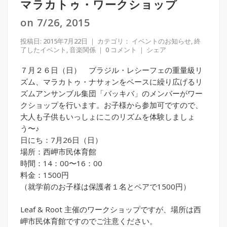
マラカトゥ・ワークショップ
on 7/26, 2015
投稿日: 2015年7月22日
｜ カテゴリ：
イベントのお知らせ
,
終
了したイベント
,
音楽関係
｜
0 コメント
｜
シェア
７月２６日（日） ブラジル・レシーフェの重量級リ
ズム、マラカトゥ・ナサ
ォンをベースに繰り広げるリ
ズムアンサンブル集団「バッ
キバ」のメンバーがワー
クショップを行います。お子様か
ら参加可ですので、
大人も子供もいっしょにこのリズムを
体験しましょ
う〜♪
日にち：7月26日（日）
場所：西岬市民体育館
時間：14：00〜16：00
料金：1500円
（就学前のお子様は保護者１名とペアで1500円）
Leaf & Root 主催のワークショップですが、場所は西
岬市民体育館ですのでご注意ください。