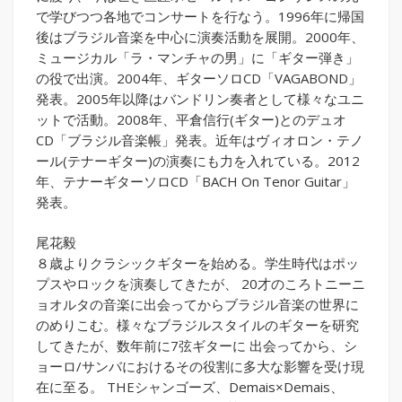
で学びつつ各地でコンサートを行なう。1996年に帰国
後はブラジル音楽を中心に演奏活動を展開。2000年、
ミュージカル「ラ・マンチャの男」に「ギター弾き」
の役で出演。2004年、ギターソロCD「VAGABOND」
発表。2005年以降はバンドリン奏者として様々なユニ
ットで活動。2008年、平倉信行(ギター)とのデュオ
CD「ブラジル音楽帳」発表。近年はヴィオロン・テノ
ール(テナーギター)の演奏にも力を入れている。2012
年、テナーギターソロCD「BACH On Tenor Guitar」
発表。
尾花毅
８歳よりクラシックギターを始める。学生時代はポッ
プスやロックを演奏してきたが、 20才のころトニーニ
ョオルタの音楽に出会ってからブラジル音楽の世界に
のめりこむ。様々なブラジルスタイルのギターを研究
してきたが、数年前に7弦ギターに 出会ってから、シ
ョーロ/サンバにおけるその役割に多大な影響を受け現
在に至る。 THEシャンゴーズ、Demais×Demais、