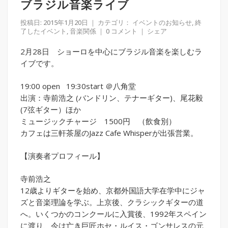
ブラジル音楽ライブ
投稿日: 2015年1月20日
｜ カテゴリ：
イベントのお知らせ
,
終
了したイベント
,
音楽関係
｜
0 コメント
｜
シェア
2月28日 ショーロを中心にブラジル音楽を楽しむラ
イブです。
19:00 open 19:30start ＠八角堂
出演：寺前浩之 (バンドリン、テナーギター)、尾花毅
(7弦ギター）ほか
ミュージックチャージ 1500円 （飲食別）
カフェは三軒茶屋のJazz Cafe Whisperが出張営業。
【演奏者プロフィール】
寺前浩之
12歳よりギターを始め、京都外国語大学在学中にジャ
ズと音楽理論を学ぶ。上京後、クラシックギターの道
へ。いくつかのコンクールに入賞後、1992年スペイン
に渡り、今は亡き巨匠ホセ・ルイス・ゴンサレスの元