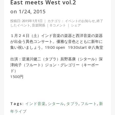
East meets West vol.2
on 1/24, 2015
投稿日: 2015年1月1日
｜ カテゴリ：
イベントのお知らせ
,
終了
したイベント
,
音楽関係
｜
0 コメント
｜
シェア
１月２４日（土）インド音楽の楽器と西洋音楽の楽器
が出会う異色コンサート。優雅な音色とともに新年に
集い祝いましょう。19:00 open 19:30start ＠八角堂
出演：逆瀬川健二（タブラ）辰野基康（シタール）深
津純子（フルート）ジョン・グレゴリー（キーボー
ド）
1500円
インド音楽
,
シタール
,
タブラ
,
フルート
,
新
Tags:
年ライブ