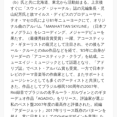
（b）氏と共に北海道、東北から活動始まる。上京後
すぐに「スウィング・ジャーナル」誌の元編集長・児
山紀芳氏と故マイルス・ディビスのプロデューサー、
テオ・マセロ氏により81年ニューヨークにて、オリジ
ナル曲のアルバム『MANHATTAN SKYLINE』（日本フ
ォノグラム）をレコーディング、メジャーデビューを
果たす。（最優秀録音賞受賞）一躍、アコースティッ
ク・ギターリストの寵児として注目され、その後もア
ール・クルーとのduo作品などを経て、’85年に自身が
リーダーの「アコースティック・クラブ」を結成。ニ
ューエイジ・ミュージックとして話題となり、「アド
リブ誌」でベスト・アルバム賞も受賞。一方で日本テ
レビのテーマ音楽等の作曲家として、またサポートミ
ュージシャンとしても多くのアーティストと共演して
きた。作品としてブラジル移民100周年の2007年、
Rio録音でブラジルの名手ルーラ・ガルヴォンとのギタ
ーデュオ作品『AGADIO』をリリース。評論家が選ぶ
私のベスト盤2007年度の最高作と評価された。続編
「アダージェット」2017年リリース既存のパターンを
超え、常に日本人としてのGuitarデザインを意識した