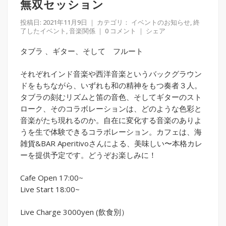
無双セッション
投稿日: 2021年11月9日
｜ カテゴリ：
イベントのお知らせ
,
終
了したイベント
,
音楽関係
｜
0 コメント
｜
シェア
タブラ 、ギター、そして フルート
それぞれインド音楽や西洋音楽というバックグラウン
ドをもちながら、いずれも和の精神をもつ奏者３人。
タブラの刻むリズムと笛の音色、そしてギターのスト
ローク、そのコラボレーションは、どのような色彩と
音楽がたち現れるのか。自在に変化する音楽のありよ
うを生で体験できるコラボレーション。カフェは、海
雑貨&BAR Aperitivoさんによる、美味しい〜本格カレ
ーを提供予定です。どうぞお楽しみに！
Cafe Open 17:00~
Live Start 18:00~
Live Charge 3000yen (飲食別）